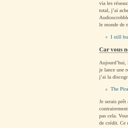
via les résea
total, j’ai ac
Audioscrobbler
le monde de n
I still 
Car vous ne
Aujourd’hui, l
je lance une r
j’ai la discog
The Pir
Je serais prêt
contrairement 
pas cela. Vou
de crédit. Ce 