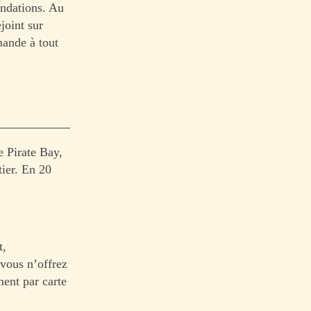
andations. Au
joint sur
mande à tout
e Pirate Bay,
tier. En 20
t,
 vous n’offrez
ent par carte