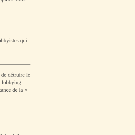
obbyistes qui
 de détruire le
t lobbying
tance de la «