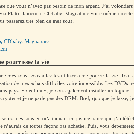
nse que vous n’avez pas besoin de mon argent. J’ai volontiers
es via Flattr, Jamendo, CDbaby, Magnatune voire même directe
ous passerez très bien de mes sous.
, CDbaby, Magnatune
ment
 pourrissez la vie
ne mes sous, vous allez les utiliser à me pourrir la vie. Tout
lisation de mes achats difficiles voire impossible. Les DVDs n
ins pays. Sous Linux, je dois également installer un logiciel i
crypter et je ne parle pas des DRM. Bref, quoique je fasse, je
liserez mes sous en m’attaquant en justice parce que j’ai télé
e n’aurais de toutes façons pas achetée. Puis, vous dépensere
obbying auprès des gouvernements pour faire passer des lois st