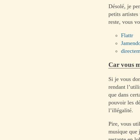
Désolé, je pe
petits artist
reste, vous v
Flattr
Jamendo
directe
Car vous me
Si je vous don
rendant l’uti
que dans certa
pouvoir les dé
l’illégalité.
Pire, vous uti
musique que j
restante en l