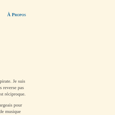
À Propos
irate. Je suis
s reverse pas
st réciproque.
hargeais pour
t de musique