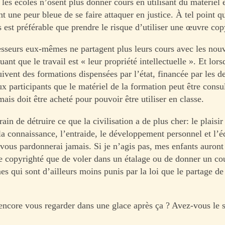
les écoles n’osent plus donner cours en utilisant du matériel 
t une peur bleue de se faire attaquer en justice. À tel point 
 est préférable que prendre le risque d’utiliser une œuvre cop
esseurs eux-mêmes ne partagent plus leurs cours avec les nou
guant que le travail est « leur propriété intellectuelle ». Et lors
ivent des formations dispensées par l’état, financée par les de
x participants que le matériel de la formation peut être consu
ais doit être acheté pour pouvoir être utiliser en classe.
rain de détruire ce que la civilisation a de plus cher: le plaisir
la connaissance, l’entraide, le développement personnel et l’é
 vous pardonnerai jamais. Si je n’agis pas, mes enfants auront
re copyrighté que de voler dans un étalage ou de donner un co
es qui sont d’ailleurs moins punis par la loi que le partage d
ncore vous regarder dans une glace après ça ? Avez-vous le