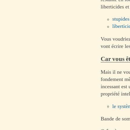
liberticides e
stupides
libertic
Vous voudriez 
vont écrire le
Car vous êt
Mais il ne vou
fondement mêm
incessant est 
propriété inte
le systè
Bande de somb