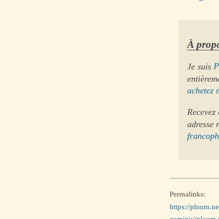
À propo
Je suis
P
entièrem
achetez 
Recevez 
adresse 
francop
Permalinks:
https://ploum.ne
gemini://ploum.n