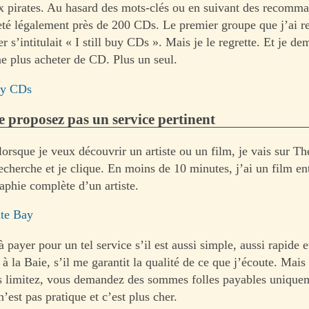
ux pirates. Au hasard des mots-clés ou en suivant des recomm
heté légalement près de 200 CDs. Le premier groupe que j’ai re
 s’intitulait « I still buy CDs ». Mais je le regrette. Et je de
e plus acheter de CD. Plus un seul.
buy CDs
 proposez pas un service pertinent
orsque je veux découvrir un artiste ou un film, je vais sur Th
echerche et je clique. En moins de 10 minutes, j’ai un film en
raphie complète d’un artiste.
ate Bay
 à payer pour un tel service s’il est aussi simple, aussi rapide e
à la Baie, s’il me garantit la qualité de ce que j’écoute. Mais
s limitez, vous demandez des sommes folles payables uniquem
n’est pas pratique et c’est plus cher.