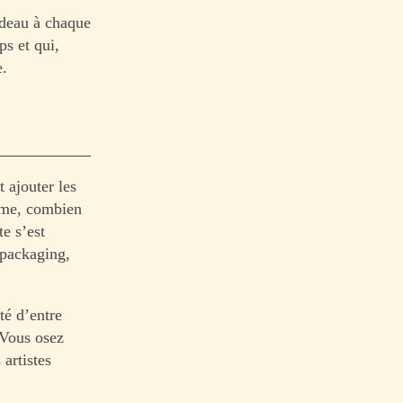
rdeau à chaque
s et qui,
e.
 ajouter les
omme, combien
te s’est
 packaging,
té d’entre
 Vous osez
artistes