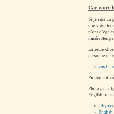
Car votre h
Si je suis un 
que votre tem
n’ont d’égale
misérables pet
La seule chos
personne ne v
vos heu
Piratement vô
Photo par arb
English transl
arbyree
English 