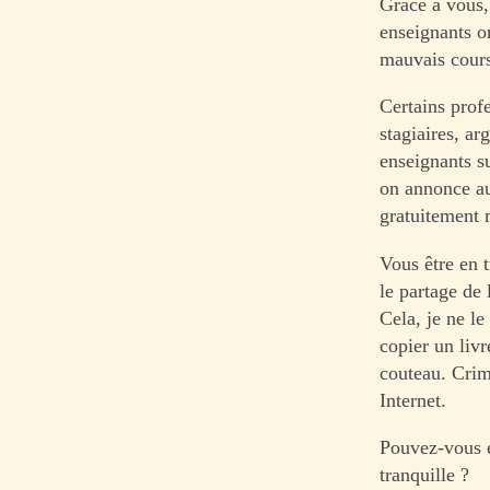
Grâce à vous, 
enseignants on
mauvais cours
Certains prof
stagiaires, ar
enseignants su
on annonce au
gratuitement m
Vous être en t
le partage de 
Cela, je ne le
copier un liv
couteau. Crim
Internet.
Pouvez-vous e
tranquille ?