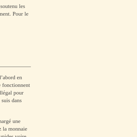
 soutenu les
ment. Pour le
 d’abord en
e fonctionnent
llégal pour
 suis dans
chargé une
z la monnaie
upides voire