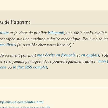
s de l’auteur :
loum
et je viens de publier
Bikepunk
, une fable écolo-cycliste
ent tapée sur une machine à écrire mécanique. Pour me soute
mes livres
(si possible chez votre libraire) !
directement par mail
mes écrits en français
et
en anglais
. Vot
ne sera jamais partagée. Vous pouvez également utiliser
mon 
hone
ou
le flux RSS complet
.
t/je-suis-un-pirate/index.html
et/je-suis-un-pirate/index.gmi