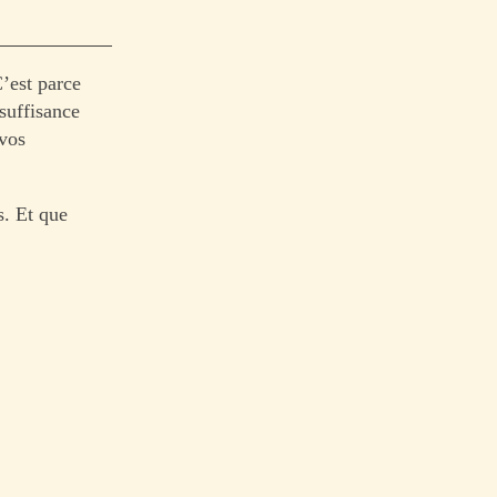
C’est parce
suffisance
 vos
s. Et que