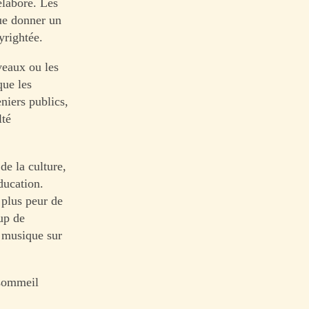
élaboré. Les
que donner un
yrightée.
veaux ou les
que les
niers publics,
lté
 de la culture,
ducation.
 plus peur de
up de
e musique sur
 sommeil