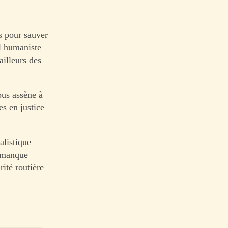
s pour sauver
el humaniste
ailleurs des
ous assène à
s en justice
alistique
n manque
rité routière