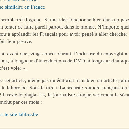
e similaire en France
 semble très logique. Si une idée fonctionne bien dans un pay
ant tenter de faire pareil partout dans le monde. N’importe qu
qu’à applaudir les Français pour avoir pensé à aller chercher 
fait leur preuve.
ait avant que, vingt années durant, l’industrie du copyright n
ilms, à longueur d’introductions de DVD, à longueur d’attaque
c’est voler ».
 cet article, même pas un éditorial mais bien un article journ
site lalibre.be. Sous le titre « La sécurité routière française e
? Il reste le plagiat ! », le journaliste attaque vertement la sécu
onclut par ces mots :
r le site lalibre.be