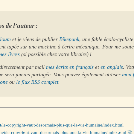
s de l’auteur :
loum
et je viens de publier
Bikepunk
, une fable écolo-cycliste
ent tapée sur une machine à écrire mécanique. Pour me soute
mes livres
(si possible chez votre libraire) !
directement par mail
mes écrits en français
et
en anglais
. Vot
ne sera jamais partagée. Vous pouvez également utiliser
mon 
hone
ou
le flux RSS complet
.
et/le-copyright-vaut-desormais-plus-que-la-vie-humaine/index.html
net/le-copyright-vaut-desormais-plus-que-la-vie-humaine/index.gmi