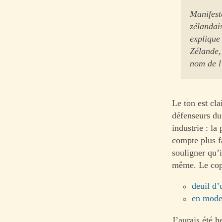
Manifest
zélandais
explique
Zélande,
nom de l
Le ton est cla
défenseurs du
industrie : la
compte plus f
souligner qu’i
même. Le copy
deuil d’
en mode
J’aurais été 