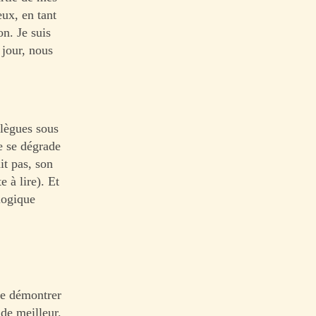
eux, en tant
on. Je suis
 jour, nous
llègues sous
de se dégrade
it pas, son
 à lire). Et
 logique
 le démontrer
nde meilleur.