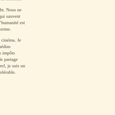
ght. Nous ne
 qui sauvent
l’humanité est
 terme.
u cinéma. Je
médias
s impôts
le partage
ef, je suis un
olérable.