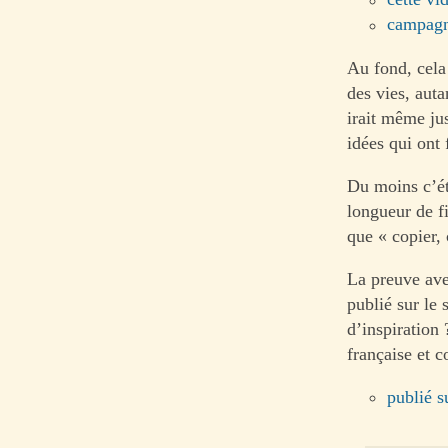
campagn
Au fond, cela
des vies, aut
irait même jus
idées qui ont 
Du moins c’ét
longueur de f
que « copier, 
La preuve avec
publié sur le 
d’inspiration 
française et c
publié su