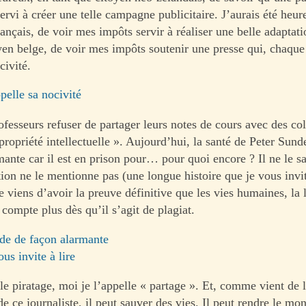
ervi à créer une telle campagne publicitaire. J’aurais été heur
ançais, de voir mes impôts servir à réaliser une belle adaptati
yen belge, de voir mes impôts soutenir une presse qui, chaque
civité.
pelle sa nocivité
ofesseurs refuser de partager leurs notes de cours avec des co
propriété intellectuelle ». Aujourd’hui, la santé de Peter Sun
ante car il est en prison pour… pour quoi encore ? Il ne le sa
ion ne le mentionne pas (une longue histoire que je vous invite
e viens d’avoir la preuve définitive que les vies humaines, la
 compte plus dès qu’il s’agit de plagiat.
de de façon alarmante
ous invite à lire
 le piratage, moi je l’appelle « partage ». Et, comme vient de
e ce journaliste, il peut sauver des vies. Il peut rendre le mo