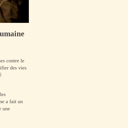
 humaine
es contre le
fier des vies
é
les
e a fait un
r une