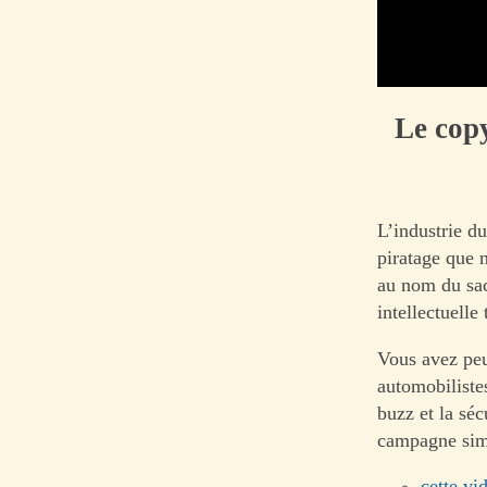
Le copy
L’industrie d
piratage que 
au nom du sac
intellectuelle 
Vous avez peut
automobiliste
buzz et la séc
campagne simi
cette vi