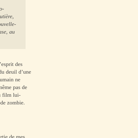
o-
utière,
uvelle-
ase, au
’esprit des
du deuil d’une
’humain ne
 même pas de
 film lui-
ode zombie.
artie de mes