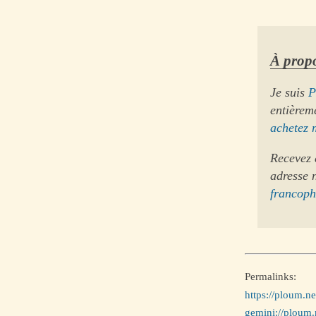
À propo
Je suis
P
entièrem
achetez 
Recevez 
adresse 
francop
Permalinks:
https://ploum.n
gemini://ploum.