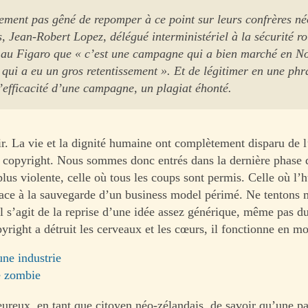
ement pas gêné de repomper à ce point sur leurs confrères né
, Jean-Robert Lopez, délégué interministériel à la sécurité ro
 au Figaro que « c’est une campagne qui a bien marché en No
 qui a eu un gros retentissement ». Et de légitimer en une phr
’efficacité d’une campagne, un plagiat éhonté.
ir. La vie et la dignité humaine ont complètement disparu de l
 copyright. Nous sommes donc entrés dans la dernière phase 
 plus violente, celle où tous les coups sont permis. Celle où l
ace à la sauvegarde d’un business model périmé. Ne tentons
l s’agit de la reprise d’une idée assez générique, même pas du
right a détruit les cerveaux et les cœurs, il fonctionne en m
une industrie
 zombie
heureux, en tant que citoyen néo-zélandais, de savoir qu’une p