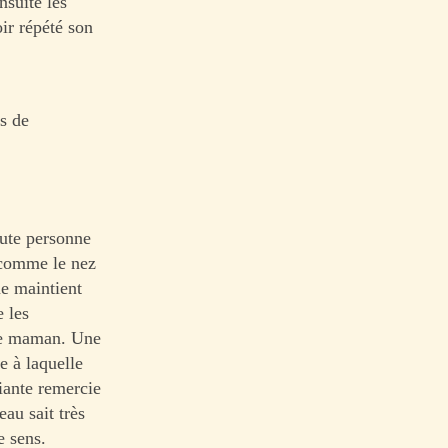
nsuite les
ir répété son
s de
oute personne
e comme le nez
e maintient
e les
 de maman. Une
e à laquelle
iante remercie
au sait très
e sens.