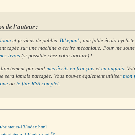
s de l’auteur :
loum
et je viens de publier
Bikepunk
, une fable écolo-cycliste
ent tapée sur une machine à écrire mécanique. Pour me soute
mes livres
(si possible chez votre libraire) !
directement par mail
mes écrits en français
et
en anglais
. Vot
ne sera jamais partagée. Vous pouvez également utiliser
mon 
hone
ou
le flux RSS complet
.
t/printeurs-13/index.html
net/printeurs-13/index.gmi