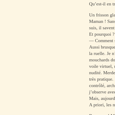
Qu’est-il en t
Un frisson gl
Maman ! Sans 
suis, il saven
Et pourquoi ?
— Comment s
Aussi brusque
la ruelle. Je
mouchards don
voile virtuel,
nudité. Merde
très pratique
contrôlé, arc
j’observe ave
Mais, aujourd
A priori, les