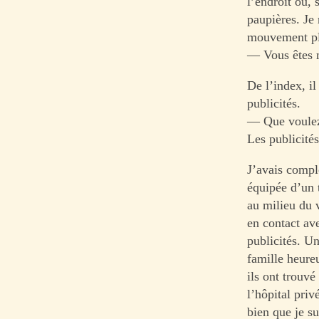
l’endroit où, 
paupières. Je
mouvement plu
— Vous êtes 
De l’index, i
publicités.
— Que voule
Les publicité
J’avais compl
équipée d’un 
au milieu du 
en contact av
publicités. U
famille heure
ils ont trouv
l’hôpital pri
bien que je su