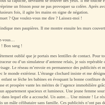
sous sa capuche, devraient se trouver des yeux. Il me touche e
 réprime un frisson pour ne pas provoquer sa colère. Après avo
sieurs fois, il agite les mains en signe de négation.
muet ? Que voulez-vous me dire ? Laissez-moi !
l indique mes paupières. Il me montre ensuite les murs couvert
z-vous…
s ! Bon sang !
ètement oublié que je portais mes lentilles de contact. Pour t
traceur ou d’un simulateur d’antenne relais, je suis repérabl
visage. Le réseau m’envoie en permanence des publicités et m
ec le monde extérieur. L’étrange clochard insiste et me désign
n enfant se lèche les babines en évoquant la bonne confiture
use et prospère vante les mérites de l’agence immobilière grâc
é un appartement spacieux et lumineux. Une jeune femme sour
vé dans lequel elle a accouché. Un autre… Une minute ! Le rése
is un mâle célibataire sans famille. Ces publicités n’ont pas d