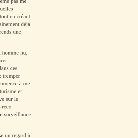
même pas me
uelles
tout en créant
tainement déjà
rends une
.
Un homme nu,
irer
 dans ces
e tremper
commence à me
turisme et
e sur le
-reco.
e surveillance
sse un regard à