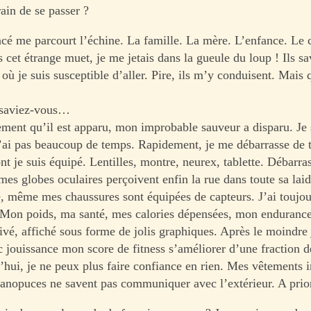
rain de se passer ?
acé me parcourt l’échine. La famille. La mère. L’enfance. Le 
cet étrange muet, je me jetais dans la gueule du loup ! Ils sa
t où je suis susceptible d’aller. Pire, ils m’y conduisent. Mais q
aviez-vous…
ment qu’il est apparu, mon improbable sauveur a disparu. Je 
 n’ai pas beaucoup de temps. Rapidement, je me débarrasse de t
t je suis équipé. Lentilles, montre, neurex, tablette. Débarras
 mes globes oculaires perçoivent enfin la rue dans toute sa laide
, même mes chaussures sont équipées de capteurs. J’ai toujou
. Mon poids, ma santé, mes calories dépensées, mon endurance
hivé, affiché sous forme de jolis graphiques. Après le moindre
c jouissance mon score de fitness s’améliorer d’une fraction d
’hui, je ne peux plus faire confiance en rien. Mes vêtements i
 nanopuces ne savent pas communiquer avec l’extérieur. A pri