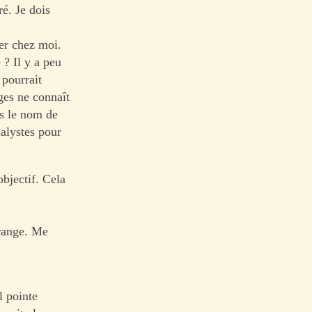
ré. Je dois
rer chez moi.
? Il y a peu
 pourrait
es ne connaît
is le nom de
nalystes pour
objectif. Cela
range. Me
l pointe