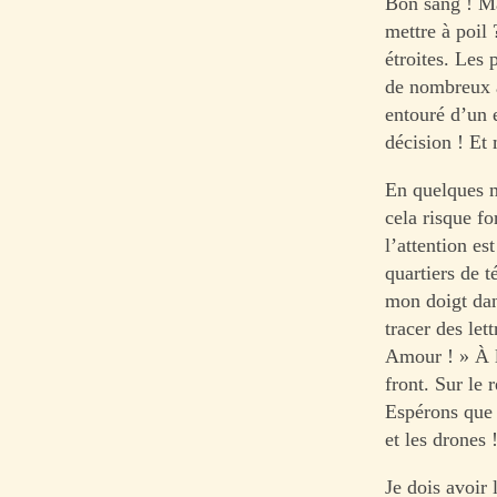
Bon sang ! M
mettre à poil 
étroites. Les 
de nombreux a
entouré d’un 
décision ! Et
En quelques 
cela risque fo
l’attention es
quartiers de 
mon doigt dan
tracer des let
Amour ! » À l
front. Sur le 
Espérons que 
et les drones 
Je dois avoir 