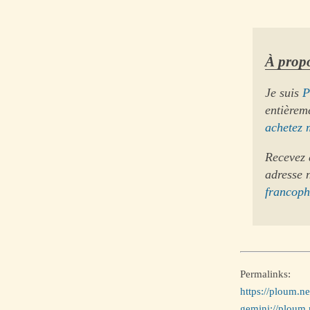
À propo
Je suis
P
entièrem
achetez 
Recevez 
adresse 
francop
Permalinks:
https://ploum.ne
gemini://ploum.