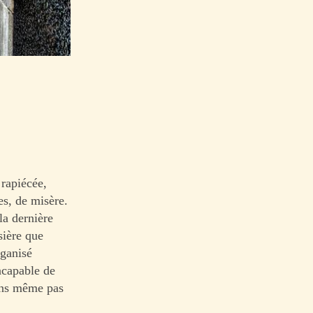
 rapiécée,
es, de misère.
la dernière
sière que
rganisé
ncapable de
iens même pas