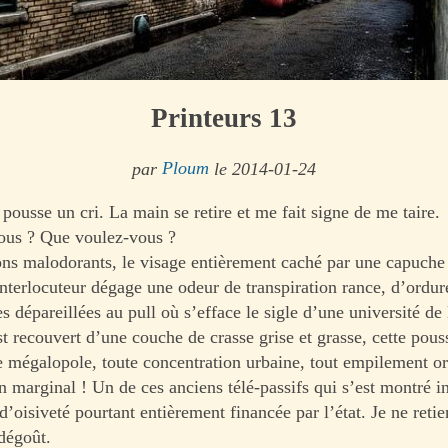
Printeurs 13
par
Ploum
le 2014-01-24
 pousse un cri. La main se retire et me fait signe de me taire.
ous ? Que voulez-vous ?
ons malodorants, le visage entièrement caché par une capuche
nterlocuteur dégage une odeur de transpiration rance, d’ordur
 dépareillées au pull où s’efface le sigle d’une université de 
st recouvert d’une couche de crasse grise et grasse, cette pous
te mégalopole, toute concentration urbaine, tout empilement o
 marginal ! Un de ces anciens télé-passifs qui s’est montré i
d’oisiveté pourtant entièrement financée par l’état. Je ne ret
dégoût.