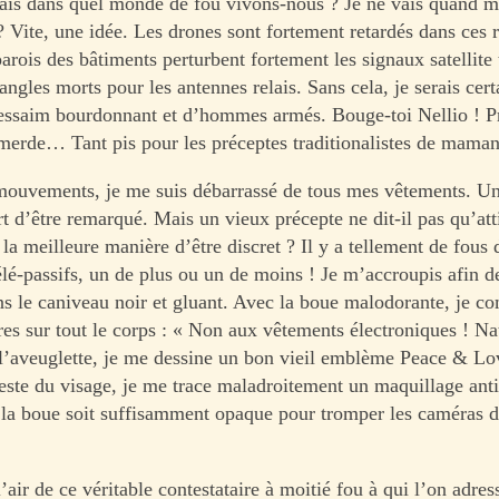
ais dans quel monde de fou vivons-nous ? Je ne vais quand 
? Vite, une idée. Les drones sont fortement retardés dans ces r
parois des bâtiments perturbent fortement les signaux satellite 
ngles morts pour les antennes relais. Sans cela, je serais cer
essaim bourdonnant et d’hommes armés. Bouge-toi Nellio ! P
 merde… Tant pis pour les préceptes traditionalistes de maman
mouvements, je me suis débarrassé de tous mes vêtements. 
rt d’être remarqué. Mais un vieux précepte ne dit-il pas qu’att
t la meilleure manière d’être discret ? Il y a tellement de fous
télé-passifs, un de plus ou un de moins ! Je m’accroupis afin d
s le caniveau noir et gluant. Avec la boue malodorante, je 
tres sur tout le corps : « Non aux vêtements électroniques ! Na
’aveuglette, je me dessine un bon vieil emblème Peace & Lov
reste du visage, je me trace maladroitement un maquillage anti
la boue soit suffisamment opaque pour tromper les caméras d
!
l’air de ce véritable contestataire à moitié fou à qui l’on adre