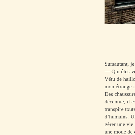
Sursautant, je
— Qui êtes-v
Vêtu de haill
mon étrange i
Des chaussures
décennie, il e
transpire tou
d’humains. Un
gérer une vie 
une moue de 