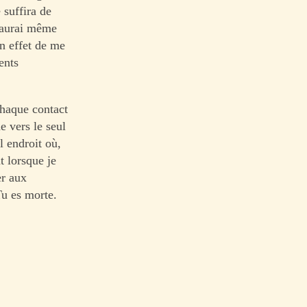
 suffira de
n’aurai même
en effet de me
ents
chaque contact
e vers le seul
l endroit où,
t lorsque je
er aux
Tu es morte.