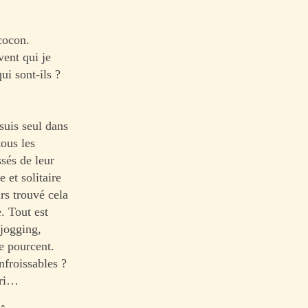
cocon.
vent qui je
ui sont-ils ?
suis seul dans
ous les
sés de leur
 et solitaire
rs trouvé cela
. Tout est
 jogging,
e pourcent.
nfroissables ?
ori…